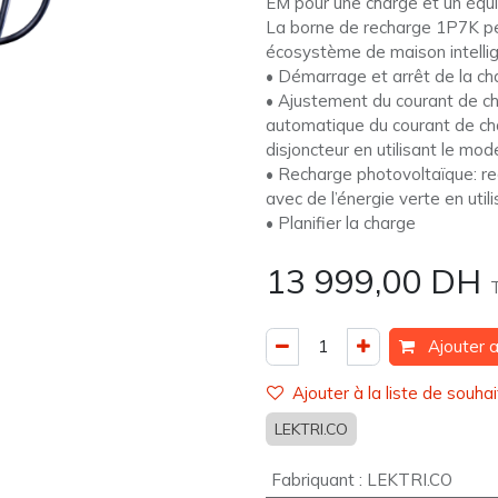
EM pour une charge et un équil
La borne de recharge 1P7K pe
écosystème de maison intellig
• Démarrage et arrêt de la ch
• Ajustement du courant de c
automatique du courant de cha
disjoncteur en utilisant le mo
• Recharge photovoltaïque: re
avec de l’énergie verte en uti
• Planifier la charge
13 999,00
DH
Ajouter a
Ajouter à la liste de souhai
LEKTRI.CO
Fabriquant
:
LEKTRI.CO