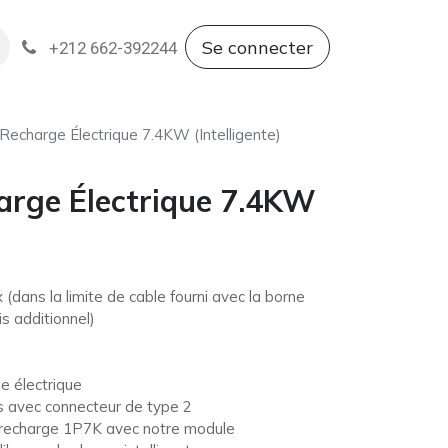
Se connecter
ntation
Revendeurs
Politique de GARANTI
+212 662-392244
Recharge Électrique 7.4KW (Intelligente)
arge Électrique 7.4KW
ix (dans la limite de cable fourni avec la borne
s additionnel)
e électrique
s avec connecteur de type 2
 recharge 1P7K avec notre module