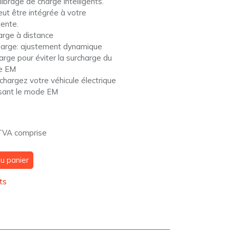
ibrage de charge intelligents.
ut être intégrée à votre
ente.
arge à distance
harge: ajustement dynamique
rge pour éviter la surcharge du
de EM
chargez votre véhicule électrique
lisant le mode EM
TVA comprise
u panier
ts