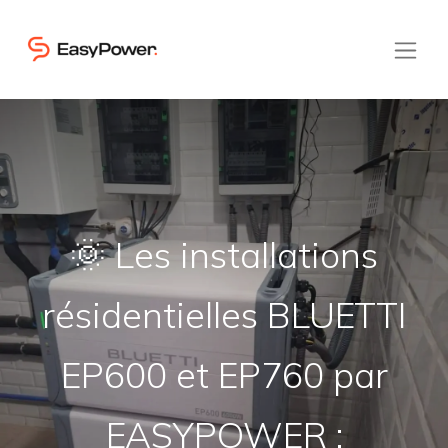
🌞 Les installations
résidentielles BLUETTI
EP600 et EP760 par
EASYPOWER :